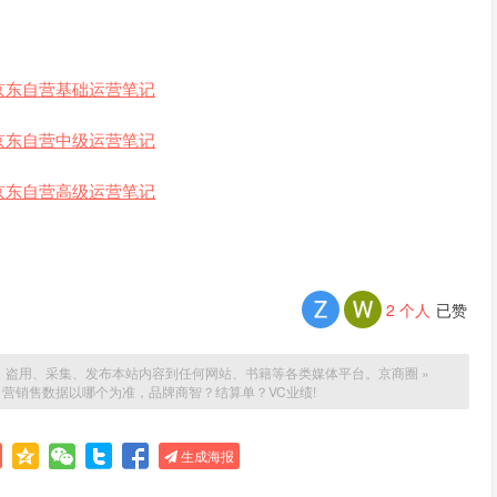
京东自营基础运营笔记
京东自营中级运营笔记
京东自营高级运营笔记
2
个人
已赞
、盗用、采集、发布本站内容到任何网站、书籍等各类媒体平台。
京商圈
»
营销售数据以哪个为准，品牌商智？结算单？VC业绩!
生成海报