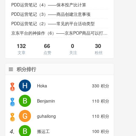
PDD运营笔记（4）——保本投产比计算
PDD运营笔记（3）——商品创建注意事项
PDD运营笔记（2）——常见的平台活动类型
京东平台的神操作（6）——京东POP商品可以打自营标了
132
66
0
30
文章
点赞
关注
粉丝
积分排行
Hoka
330
积分
Benjamin
110
积分
guhailong
110
积分
4.
搬运工
100
积分