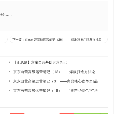
经验……
考
下一篇：京东自营基础运营笔记（26）——精准通推广以及京挑客常见问题
【汇总篇】京东自营基础运营笔记
京东自营高级运营笔记（12）——爆款打造方法论 |
“拼资源”打法策略案例分享-野路子
京东自营高级运营笔记（3）——商品核心竞争力|品
牌力/产品力/营销力
京东自营高级运营笔记（15）——“拼产品特色”打法
策略案例分享-产品差异化