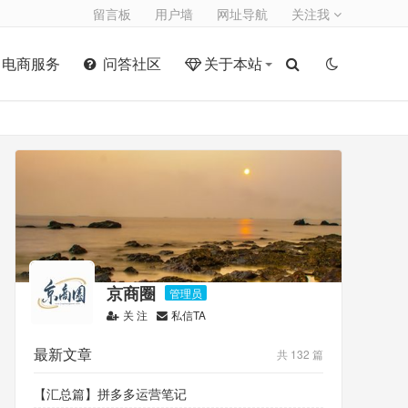
留言板
用户墙
网址导航
关注我
电商服务
问答社区
关于本站
京商圈
管理员
关 注
私信TA
最新文章
共 132 篇
【汇总篇】拼多多运营笔记