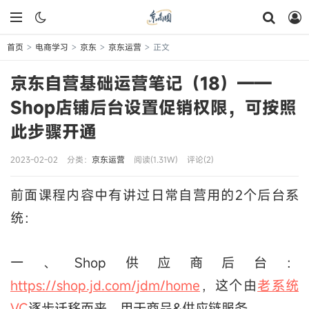
首页
电商学习
京东
京东运营
正文
>
>
>
>
京东自营基础运营笔记（18）——
Shop店铺后台设置促销权限，可按照
此步骤开通
2023-02-02
分类：
京东运营
阅读(1.31W)
评论(2)
前面课程内容中有讲过日常自营用的2个后台系
统：
一、Shop供应商后台：
https://shop.jd.com/jdm/home
，这个由
老系统
VC
逐步迁移而来，用于商品&供应链服务