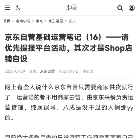
首页
电商学习
京东
京东运营
正文
>
>
>
>
京东自营基础运营笔记（16）——请
优先提报平台活动，其次才是Shop店
铺自设
2023-01-29
分类：
京东运营
阅读(6.49K)
评论(0)
网上有些人说什么京东自营只需要商家供货就行
了，运营啥的都不用商家去管，由京东采销负责运
营管理，纯属误导，八成是没干过的人搁那yy
的。
目前绝大多数品类的日常运营工作都需要商家自己