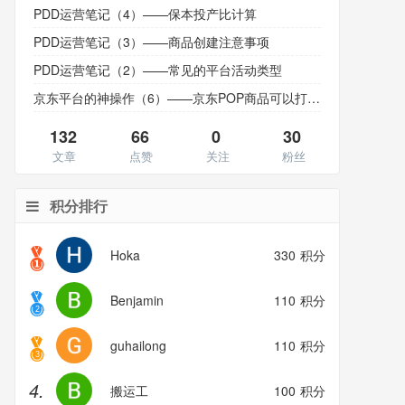
PDD运营笔记（4）——保本投产比计算
PDD运营笔记（3）——商品创建注意事项
PDD运营笔记（2）——常见的平台活动类型
京东平台的神操作（6）——京东POP商品可以打自营标了
132
66
0
30
文章
点赞
关注
粉丝
积分排行
Hoka
330
积分
Benjamin
110
积分
guhailong
110
积分
4.
搬运工
100
积分