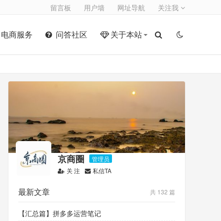
留言板
用户墙
网址导航
关注我
电商服务
问答社区
关于本站
京商圈
管理员
关 注
私信TA
最新文章
共 132 篇
【汇总篇】拼多多运营笔记