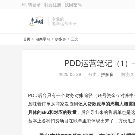
Hi, 请登录
我要注册
找回密码
专业的
电商运营圈子
首页
电商学习
拼多多
正文
>
>
>
PDD运营笔记（1
2025-05-29
分类：
拼多多
阅读(2.
PDD后台只有一个财务对账途径（账号资金->对账
意味着订单从商家发货到
记入货款账单的周期大概需要1
具体的sku和对应的数量
，后台导出来的售后单也是
基本上各种扣费项目在账单里都体现出来了，方便汇