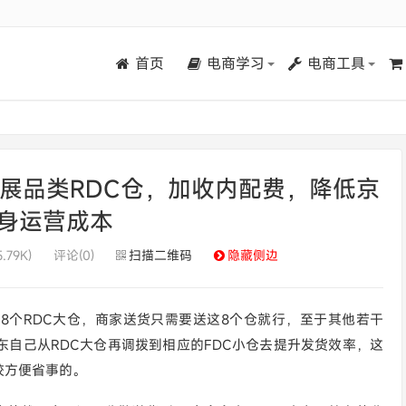
首页
电商学习
电商工具
展品类RDC仓，加收内配费，降低京
身运营成本
.79K)
评论(0)
扫描二维码
隐藏侧边
8个RDC大仓，商家送货只需要送这8个仓就行，至于其他若干
东自己从RDC大仓再调拨到相应的FDC小仓去提升发货效率，这
较方便省事的。