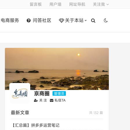
留言板
用户墙
网址导航
关注我
电商服务
问答社区
关于本站
京商圈
管理员
关 注
私信TA
最新文章
共 132 篇
【汇总篇】拼多多运营笔记