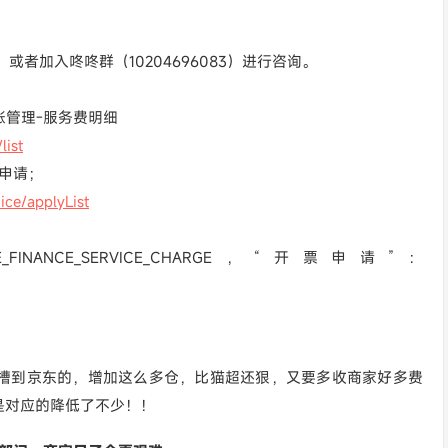
或者加入咚咚群（10204696083）进行咨询。
账管理-服务费明细
list
票申请；
ice/applyList
ANCE_SERVICE_CHARGE，“开票申请”：
槽到京东的，增加这么多仓，比猫超还狠，又要多收商家好多费
是对应的降低了不少！！