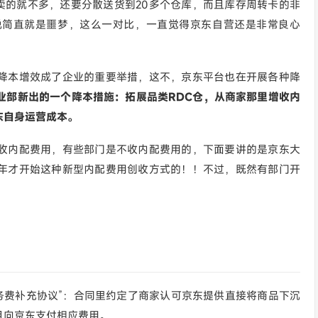
卖的就不多，还要分散送货到20多个仓库，而且库存周转卡的非
说简直就是噩梦，这么一对比，一直觉得京东自营还是非常良心
降本增效成了企业的重要举措，这不，京东平台也在开展各种降
业部新出的一个降本措施：拓展品类RDC仓，从商家那里增收内
东自身运营成本。
收内配费用，有些部门是不收内配费用的，下面要讲的是京东大
年才开始这种新型内配费用创收方式的！！不过，既然有部门开
服务费补充协议”：合同里约定了商家认可京东提供直接将商品下沉
且向京东支付相应费用。