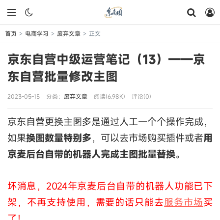
首页
电商学习
废弃文章
正文
>
>
>
京东自营中级运营笔记（13）——京
东自营批量修改主图
2023-05-15
分类：
废弃文章
阅读(6.98K)
评论(0)
京东自营更换主图多是通过人工一个个操作完成，
如果
换图数量特别多
，可以去市场购买插件或者
用
京麦后台自带的机器人完成主图批量替换
。
坏消息，2024年京麦后台自带的机器人功能已下
架，不再支持使用，需要的话只能去
服务市场
买
了！