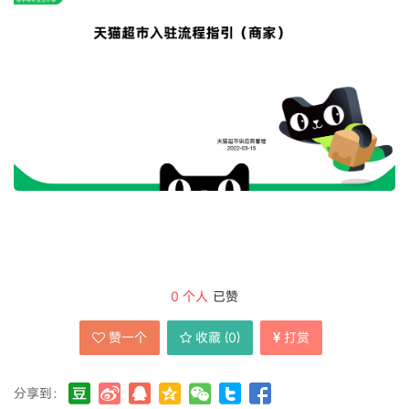
0
个人
已赞
赞一个
收藏 (
0
)
打赏
分享到：