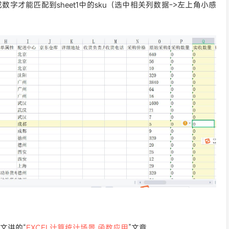
才能匹配到sheet1中的sku（选中相关列数据->左上角小感
文讲的“
EXCEL计算统计场景 函数应用
”文章