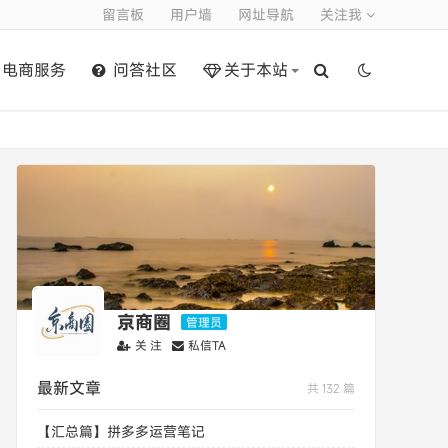
留言板
用户墙
网址导航
关注我
电商服务
问答社区
关于本站
京商圈
管理员
关 注
私信TA
最新文章
共 132 篇
【汇总篇】拼多多运营笔记