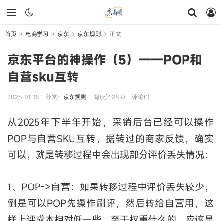
首页
电商学习
京东
京东规则
正文
>
>
>
>
京东平台的神操作（5）——POP和
自营sku互转
2026-01-15
分类：
京东规则
阅读(3.28K)
评论(1)
从2025年下半年开始，采销后台已经可以操作
POP与自营SKU互转，据转过的商家反馈，确实
可以，就是转移过程中会出现部分评价丢失情况：
1、POP->自营：如果转移过程中评价丢失较少，
倒是可以POP先操作刷评，然后转给自营用，这
样上评成本相对低一些，至于权重什么的，应该是